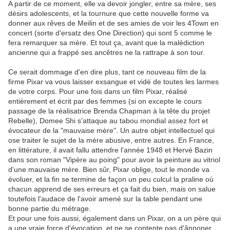
A partir de ce moment, elle va devoir jongler, entre sa mère, ses
désirs adolescents, et la tournure que cette nouvelle forme va
donner aux rêves de Meilin et de ses amies de voir les 4Town en
concert (sorte d'ersatz des One Direction) qui sont 5 comme le
fera remarquer sa mère. Et tout ça, avant que la malédiction
ancienne qui a frappé ses ancêtres ne la rattrape à son tour.
Ce serait dommage d'en dire plus, tant ce nouveau film de la
firme Pixar va vous laisser exsangue et vidé de toutes les larmes
de votre corps. Pour une fois dans un film Pixar, réalisé
entièrement et écrit par des femmes (si on excepte le cours
passage de la réalisatrice Brenda Chapman à la tête du projet
Rebelle), Domee Shi s'attaque au tabou mondial assez fort et
évocateur de la "mauvaise mère". Un autre objet intellectuel qui
ose traiter le sujet de la mère abusive, entre autres. En France,
en littérature, il avait fallu attendre l'année 1948 et Hervé Bazin
dans son roman "Vipère au poing" pour avoir la peinture au vitriol
d'une mauvaise mère. Bien sûr, Pixar oblige, tout le monde va
évoluer, et la fin se termine de façon un peu culcul la praline où
chacun apprend de ses erreurs et ça fait du bien, mais on salue
toutefois l'audace de l'avoir amené sur la table pendant une
bonne partie du métrage.
Et pour une fois aussi, également dans un Pixar, on a un père qui
a une vraie force d'évocation, et ne se contente pas d'ânnoner