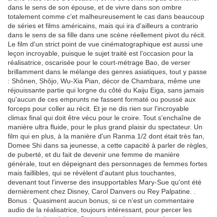
dans le sens de son épouse, et de vivre dans son ombre
totalement comme c'et malheureusement le cas dans beaucoup
de séries et films américains, mais qui ira d'ailleurs a contrario
dans le sens de sa fille dans une scène réellement pivot du récit.
Le film d'un strict point de vue cinématographique est aussi une
leçon incroyable, puisque le sujet traité est l'occasion pour la
réalisatrice, oscarisée pour le court-métrage Bao, de verser
brillamment dans le mélange des genres asiatiques, tout y passe
: Shônen, Shôjo, Wu-Xia Pian, décor de Chambara, même une
réjouissante partie qui lorgne du côté du Kaiju Eiga, sans jamais
qu'aucun de ces emprunts ne fassent formaté ou poussé aux
forceps pour coller au récit. Et je ne dis rien sur l'incroyable
climax final qui doit être vécu pour le croire. Tout s'enchaîne de
manière ultra fluide, pour le plus grand plaisir du spectateur. Un
film qui en plus, à la manière d'un Ranma 1/2 dont était très fan,
Domee Shi dans sa jeunesse, a cette capacité à parler de règles,
de puberté, et du fait de devenir une femme de manière
générale, tout en dépeignant des personnages de femmes fortes
mais faillibles, qui se révèlent d'autant plus touchantes,
devenant tout l'inverse des insupportables Mary-Sue qu'ont été
dernièrement chez Disney, Carol Danvers ou Rey Palpatine. .
Bonus : Quasiment aucun bonus, si ce n'est un commentaire
audio de la réalisatrice, toujours intéressant, pour percer les