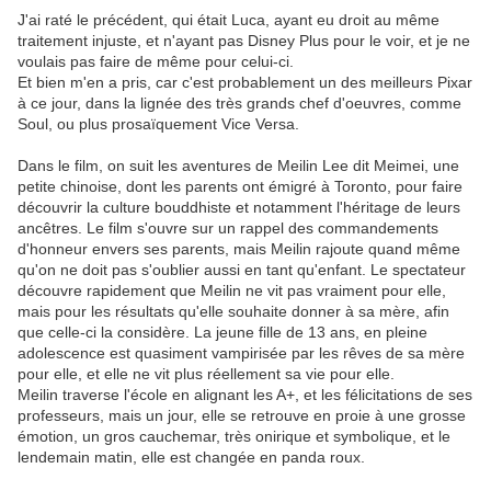
J'ai raté le précédent, qui était Luca, ayant eu droit au même
traitement injuste, et n'ayant pas Disney Plus pour le voir, et je ne
voulais pas faire de même pour celui-ci.
Et bien m'en a pris, car c'est probablement un des meilleurs Pixar
à ce jour, dans la lignée des très grands chef d'oeuvres, comme
Soul, ou plus prosaïquement Vice Versa.
Dans le film, on suit les aventures de Meilin Lee dit Meimei, une
petite chinoise, dont les parents ont émigré à Toronto, pour faire
découvrir la culture bouddhiste et notamment l'héritage de leurs
ancêtres. Le film s'ouvre sur un rappel des commandements
d'honneur envers ses parents, mais Meilin rajoute quand même
qu'on ne doit pas s'oublier aussi en tant qu'enfant. Le spectateur
découvre rapidement que Meilin ne vit pas vraiment pour elle,
mais pour les résultats qu'elle souhaite donner à sa mère, afin
que celle-ci la considère. La jeune fille de 13 ans, en pleine
adolescence est quasiment vampirisée par les rêves de sa mère
pour elle, et elle ne vit plus réellement sa vie pour elle.
Meilin traverse l'école en alignant les A+, et les félicitations de ses
professeurs, mais un jour, elle se retrouve en proie à une grosse
émotion, un gros cauchemar, très onirique et symbolique, et le
lendemain matin, elle est changée en panda roux.